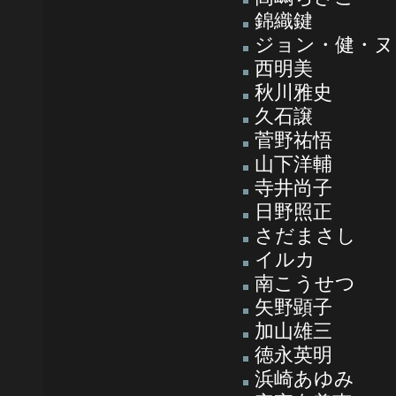
錦織鍵
ジョン・健・ヌ
西明美
秋川雅史
久石譲
菅野祐悟
山下洋輔
寺井尚子
日野照正
さだまさし
イルカ
南こうせつ
矢野顕子
加山雄三
徳永英明
浜崎あゆみ