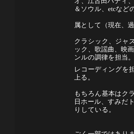
オ、江古田バディ
＆ソウル、
etc
など
属として（現在、
クラシック、ジャ
ック、歌謡曲、映
ンルの調律を担当
レコーディングを
上る。
もちろん基本はク
日ホール、すみだ
りしている。
ごく一部ではあり